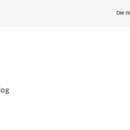
Die r
log