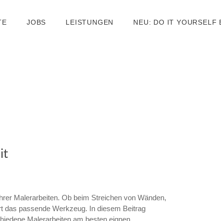
TE
JOBS
LEISTUNGEN
NEU: DO IT YOURSELF
it
 Ihrer Malerarbeiten. Ob beim Streichen von Wänden,
rdert das passende Werkzeug. In diesem Beitrag
schiedene Malerarbeiten am besten eignen.