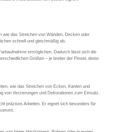
iten wie das Streichen von Wänden, Decken oder
lächen schnell und gleichmäßig ab.
 Farbaufnahme ermöglichen. Dadurch lässt sich die
nterschiedlichen Größen – je breiter der Pinsel, desto
eiten, wie das Streichen von Ecken, Kanten und
ng von Verzierungen und Dekorationen zum Einsatz.
ht präzises Arbeiten. Er eignet sich besonders für
ankommt.
en, wie hinter Heizkörpern, Rohren oder in engen