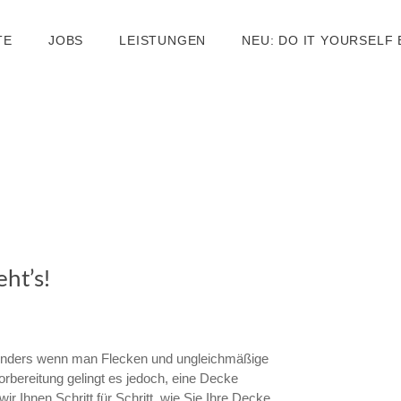
TE
JOBS
LEISTUNGEN
NEU: DO IT YOURSELF
ht’s!
sonders wenn man Flecken und ungleichmäßige
rbereitung gelingt es jedoch, eine Decke
r Ihnen Schritt für Schritt, wie Sie Ihre Decke